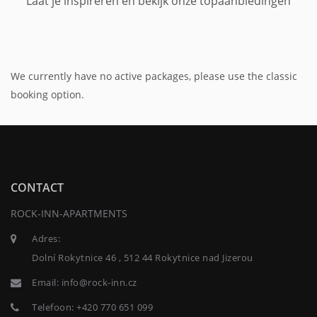
Laat je inspireren en bekijk onze topaanbiedingen
We currently have no active packages, please use the classic
booking option.
CONTACT
ROCK-INN-APARTMENTS
Adres:
Dolní Rokytnice 46 , 512 44 Rokytnice nad Jizerou
Email:
info@rock-inn.cz
Telefoon:
+420 770 651 099