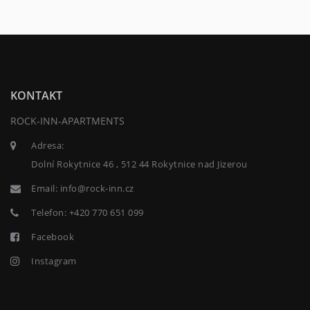
KONTAKT
ROCK-INN-APARTMENTS
Adresa:
Dolní Rokytnice 46 , 512 44 Rokytnice nad Jizerou
Email:
info@rock-inn.cz
Telefon:
+420 770 651 099
Facebook
Instagram