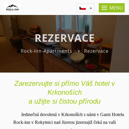
MENU
REZERVACE
Rock-inn-Apartments
Rezervace
Zarezervujte si přímo Váš hotel v
Krkonoších
a užijte si čistou přírodu
Jedinečná dovolená v Krkonoších s námi v Garni Hotelu
Rock-inn v Rokytnici nad Jizerou jizeroujiž čeká na vaši