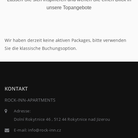
unsere Topangebote
Wir haben derzeit keine aktiven Packages, bitte verwenden
Sie die klassische Buchungsoption.
KONTAKT
ROCK-INN-APARTMENTS
Adresse:
Dolní Rokytnice 46 , 512 44 Rokytnice nad Jizerou
E-mail:
info@rock-inn.cz